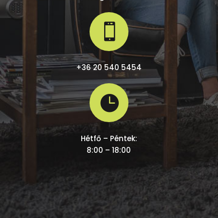

+36 20 540 5454

Hétfő – Péntek:
8:00 – 18:00