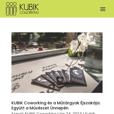
KUBIK Coworking és a Műtárgyak Éjszakája:
Együtt a Művészet Ünnepén
Szerző:
KUBIK Coworking
|
jún 24, 2024
|
Kubik