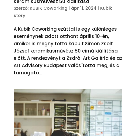
keramikusművész 50 kiállítása
Szerző:
KUBIK Coworking
|
ápr 11, 2024
|
Kubik
story
A Kubik Coworking ezúttal is egy különleges
eseménynek adott otthont április 10-én,
amikor is megnyitotta kapuit Simon Zsolt
József keramikusművész 50 című kiállítása
előtt. A rendezvényt a Zsdrál Art Galéria és az
Art Advisory Budapest valósította meg, és a
támogató...