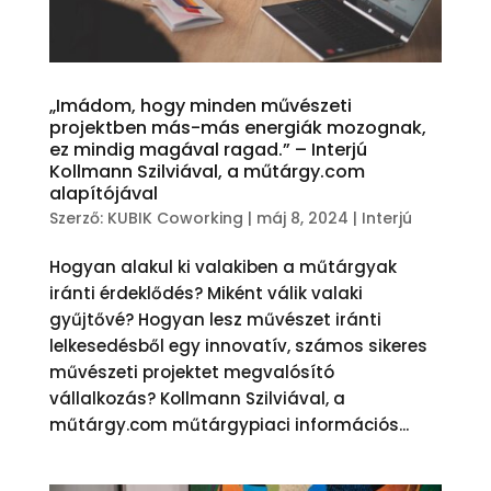
„Imádom, hogy minden művészeti
projektben más-más energiák mozognak,
ez mindig magával ragad.” – Interjú
Kollmann Szilviával, a műtárgy.com
alapítójával
Szerző:
KUBIK Coworking
|
máj 8, 2024
|
Interjú
Hogyan alakul ki valakiben a műtárgyak
iránti érdeklődés? Miként válik valaki
gyűjtővé? Hogyan lesz művészet iránti
lelkesedésből egy innovatív, számos sikeres
művészeti projektet megvalósító
vállalkozás? Kollmann Szilviával, a
műtárgy.com műtárgypiaci információs...