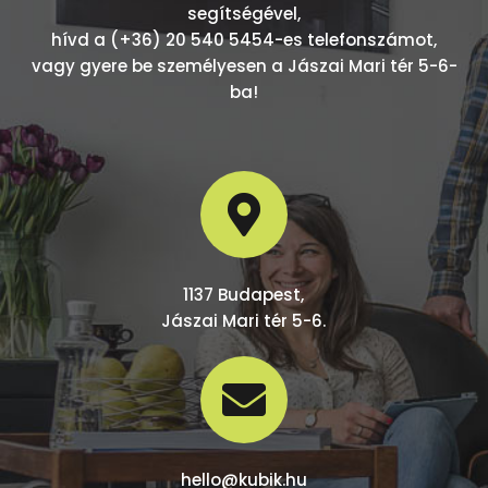
segítségével,
hívd a (+36) 20 540 5454-es telefonszámot,
vagy gyere be személyesen a Jászai Mari tér 5-6-
ba!

1137 Budapest,
Jászai Mari tér 5-6.

hello@kubik.hu